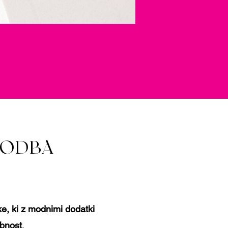
GODBA
ke, ki z modnimi dodatki
ebnost
.