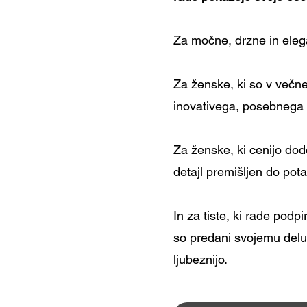
Za močne, drzne in ele
Za ženske, ki so v večn
inovativega, posebnega
Za ženske, ki cenijo dod
detajl premišljen do pota
In za tiste, ki rade podp
so predani svojemu delu i
ljubeznijo.