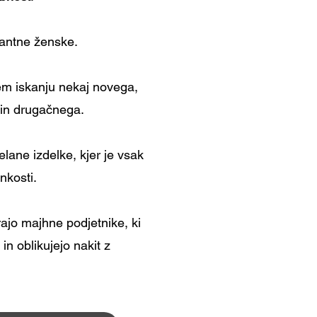
gantne ženske.
em iskanju nekaj novega,
 in drugačnega.
elane izdelke, kjer je vsak
nkosti.
irajo majhne podjetnike, ki
n oblikujejo nakit z