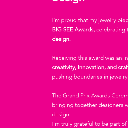
I’m proud that my jewelry pi
BIG SEE Awards,
celebrating 
design.
Receiving this award was an 
creativity, innovation, and cr
pushing boundaries in jewelry
The Grand Prix Awards Ceremo
bringing together designers 
design.
I’m truly grateful to be part o