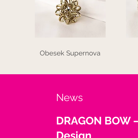
Obesek Supernova
News
DRAGON BOW –
Design