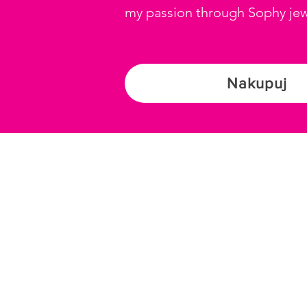
my passion through Sophy jew
Nakupuj