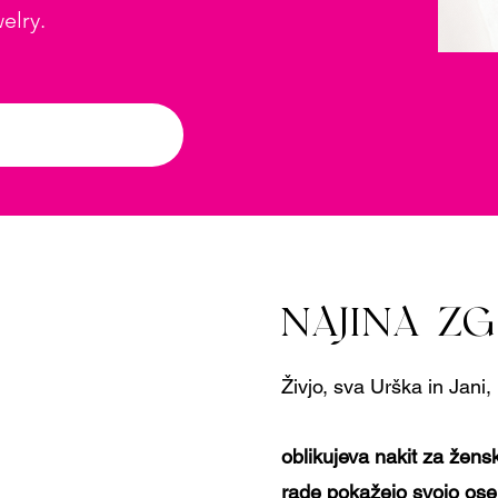
elry.
NAJINA Z
Živjo, sva Urška in Jani,
oblikujeva nakit za žens
rade pokažejo svojo os