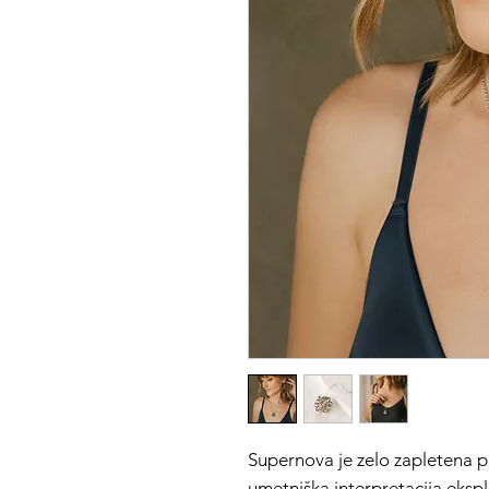
Supernova je zelo zapletena p
umetniška interpretacija eksp