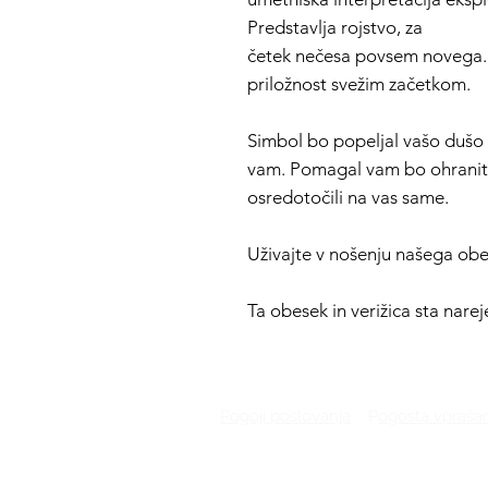
Predstavlja rojstvo, za
četek nečesa povsem novega. P
priložnost svežim začetkom.
Simbol bo popeljal vašo dušo i
vam. Pomagal vam bo ohraniti 
osredotočili na vas same.
Uživajte v nošenju našega ob
Ta obesek in verižica sta narej
Pogoji poslovanja
P
ogosta vpraša