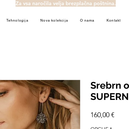
Za vsa naročila velja brezplačna poštnina.
Tehnologija
Nova kolekcija
O nama
Kontakt
Srebrn 
SUPERN
Pric
160,00 €