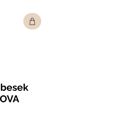
obesek
OVA
e